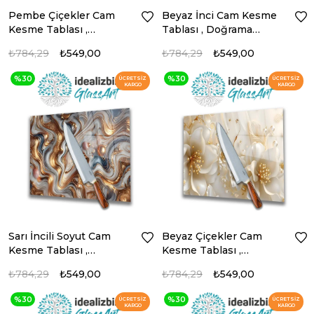
Pembe Çiçekler Cam
Beyaz İnci Cam Kesme
Kesme Tablası ,
Tablası , Doğrama
Doğrama Tahtası ,
Tahtası , Sunum Tablası
₺784,29
₺549,00
₺784,29
₺549,00
Sunum Tablası
%30
%30
ÜCRETSIZ
ÜCRETSIZ
KARGO
KARGO
Sarı İncili Soyut Cam
Beyaz Çiçekler Cam
Kesme Tablası ,
Kesme Tablası ,
Doğrama Tahtası ,
Doğrama Tahtası ,
₺784,29
₺549,00
₺784,29
₺549,00
Sunum Tablası
Sunum Tablası
%30
%30
ÜCRETSIZ
ÜCRETSIZ
KARGO
KARGO