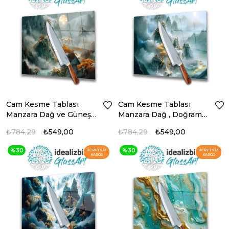
Cam Kesme Tablası
Cam Kesme Tablası
Manzara Dağ ve Güneş ,
Manzara Dağ , Doğrama
Doğrama Tahtası ,
Tahtası , Sunum Tablası
₺784,29
₺549,00
₺784,29
₺549,00
Sunum Tablası
%30
%30
ÜCRETSIZ
ÜCRETSIZ
KARGO
KARGO