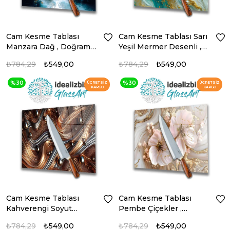
Cam Kesme Tablası
Cam Kesme Tablası Sarı
Manzara Dağ , Doğrama
Yeşil Mermer Desenli ,
Tahtası , Sunum Tablası
Doğrama Tahtası ,
₺784,29
₺549,00
₺784,29
₺549,00
Sunum Tablası
%30
%30
ÜCRETSIZ
ÜCRETSIZ
KARGO
KARGO
Cam Kesme Tablası
Cam Kesme Tablası
Kahverengi Soyut
Pembe Çiçekler ,
Mermer Desenli ,
Doğrama Tahtası ,
₺784,29
₺549,00
₺784,29
₺549,00
Doğrama Tahtası ,
Sunum Tablası