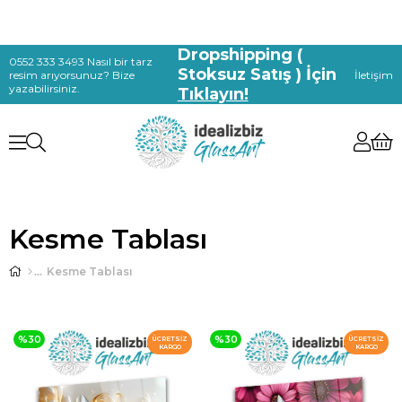
Dropshipping (
0552 333 3493 Nasıl bir tarz
Stoksuz Satış ) İçin
resim arıyorsunuz? Bize
İletişim
yazabilirsiniz.
Tıklayın!
Kesme Tablası
Kesme Tablası
%30
%30
ÜCRETSIZ
ÜCRETSIZ
KARGO
KARGO