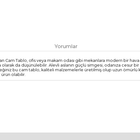
Yorumlar
Aslan Cam Tablo, ofis veya makam odası gibi mekanlara modern bir hav
rak da düşünülebilir. Alevli aslanın güçlü simgesi, odanıza cesur bir t
ğiniz bu cam tablo, kaliteli malzemelerle üretilmiş olup uzun ömürlü 
ürün olabilir.