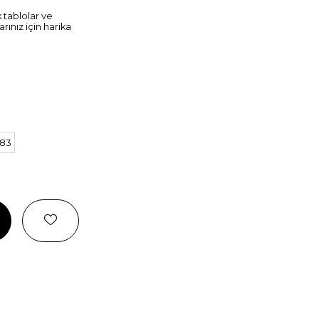
 tablolar ve
rınız için harika
 83