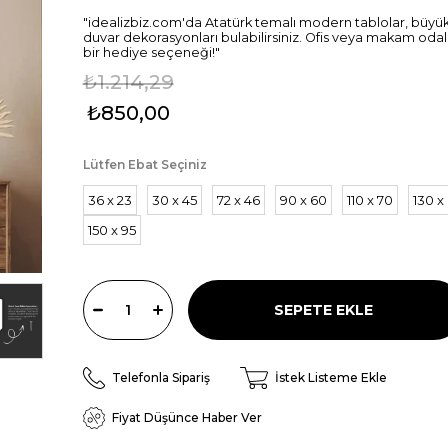
"idealizbiz.com'da Atatürk temalı modern tablolar, büyük
duvar dekorasyonları bulabilirsiniz. Ofis veya makam odala
bir hediye seçeneği!"
₺1.214,29
₺850,00
Lütfen Ebat Seçiniz
36 x 23
30 x 45
72 x 46
90 x 60
110 x 70
130 x
150 x 95
Telefonla Sipariş
İstek Listeme Ekle
Fiyat Düşünce Haber Ver