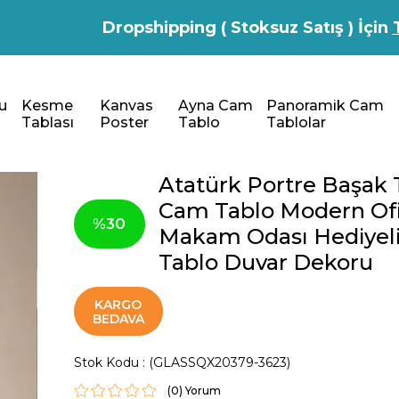
Dropshipping ( Stoksuz Satış ) İçin
u
Kesme
Kanvas
Ayna Cam
Panoramik Cam
Tablası
Poster
Tablo
Tablolar
Atatürk Portre Başak T
Cam Tablo Modern Of
30
Makam Odası Hediyel
Tablo Duvar Dekoru
KARGO
BEDAVA
Stok Kodu
(GLASSQX20379-3623)
(0)