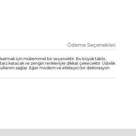
Ödeme Seçenekleri
a katmak için mükemmel bir seçenektir. Bu büyük tablo,
arz katacak ve zengin renkleriyle dikkat çekecektir. Üstelik
kullanım sağlar. Eğer modern ve etkileyici bir dekorasyon