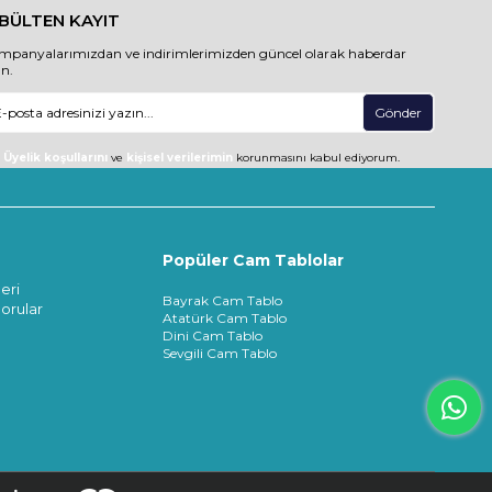
-BÜLTEN KAYIT
mpanyalarımızdan ve indirimlerimizden güncel olarak haberdar
un.
Gönder
Üyelik koşullarını
ve
kişisel verilerimin
korunmasını kabul ediyorum.
Popüler Cam Tablolar
eri
Bayrak Cam Tablo
orular
Atatürk Cam Tablo
Dini Cam Tablo
Sevgili Cam Tablo