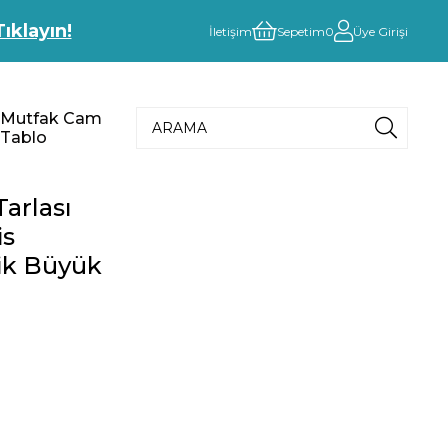
Tıklayın!
İletişim
Sepetim
0
Üye Girişi
Mutfak Cam
Tablo
arlası
is
ik Büyük