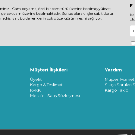
E
irsiniz . Cam boyama, özel bir cam türü üzerine basılmış yüksek
r gerçek cam üzerine basılmaktadır. Sonuç olarak, işler sabit durur,
Ka
etkisi var, bu da renklerin çok güzel görünmesini sağlıyor.
ol
Müşteri İlişkileri
Yardım
Üyelik
Müşteri Hizmetl
Kargo & Teslimat
Sıkça Sorulan S
KVKK
Kargo Takibi
Mesafeli Satış Sözleşmesi