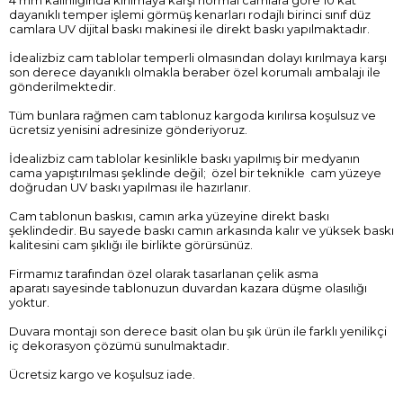
dayanıklı temper işlemi görmüş kenarları rodajlı birinci sınıf düz
camlara UV dijital baskı makinesi ile direkt baskı yapılmaktadır.
İdealizbiz cam tablolar temperli olmasından dolayı kırılmaya karşı
son derece dayanıklı olmakla beraber özel korumalı ambalajı ile
gönderilmektedir.
Tüm bunlara rağmen cam tablonuz kargoda kırılırsa koşulsuz ve
ücretsiz yenisini adresinize gönderiyoruz.
İdealizbiz cam tablolar kesinlikle baskı yapılmış bir medyanın
cama yapıştırılması şeklinde değil; özel bir teknikle cam yüzeye
doğrudan UV baskı yapılması ile hazırlanır.
Cam tablonun baskısı, camın arka yüzeyine direkt baskı
şeklindedir. Bu sayede baskı camın arkasında kalır ve yüksek baskı
kalitesini cam şıklığı ile birlikte görürsünüz.
Firmamız tarafından özel olarak tasarlanan çelik asma
aparatı sayesinde tablonuzun duvardan kazara düşme olasılığı
yoktur.
Duvara montajı son derece basit olan bu şık ürün ile farklı yenilikçi
iç dekorasyon çözümü sunulmaktadır.
Ücretsiz kargo ve koşulsuz iade.