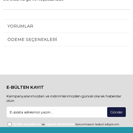
YORUMLAR
ÖDEME SEÇENEKLERI
E-BÜLTEN KAYIT
Kampanyalarımızdan ve indirimlerimizden güncel olarak haberdar
olun.
Gönder
Üyelik koşullarını
ve
kişisel verilerimin
korunmasını kabul ediyorum.