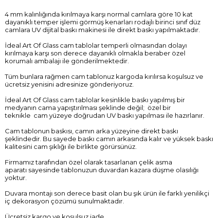
4 mm kalınlığında kırılmaya karşı normal camlara göre 10 kat
dayanıklı temper işlemi görmüş kenarları rodajlı birinci sınıf düz
camlara UV dijital baskı makinesi ile direkt baskı yapılmaktadır.
İdeal Art Of Glass cam tablolar temperli olmasından dolayı
kırılmaya karşı son derece dayanıklı olmakla beraber özel
korumalı ambalajı ile gönderilmektedir.
Tüm bunlara rağmen cam tablonuz kargoda kırılırsa koşulsuz ve
ücretsiz yenisini adresinize gönderiyoruz.
İdeal Art Of Glass cam tablolar kesinlikle baskı yapılmış bir
medyanın cama yapıştırılması şeklinde değil; özel bir
teknikle cam yüzeye doğrudan UV baskı yapılması ile hazırlanır.
Cam tablonun baskısı, camın arka yüzeyine direkt baskı
şeklindedir. Bu sayede baskı camın arkasında kalır ve yüksek baskı
kalitesini cam şıklığı ile birlikte görürsünüz.
Firmamız tarafından özel olarak tasarlanan çelik asma
aparatı sayesinde tablonuzun duvardan kazara düşme olasılığı
yoktur.
Duvara montajı son derece basit olan bu şık ürün ile farklı yenilikçi
iç dekorasyon çözümü sunulmaktadır.
Ücretsiz kargo ve koşulsuz iade.