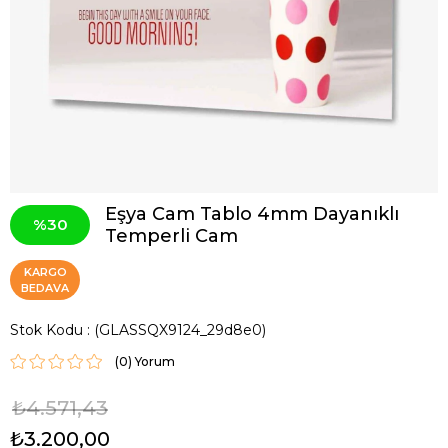
Eşya Cam Tablo 4mm Dayanıklı
30
Temperli Cam
KARGO
BEDAVA
Stok Kodu
(GLASSQX9124_29d8e0)
(0)
₺4.571,43
₺3.200,00