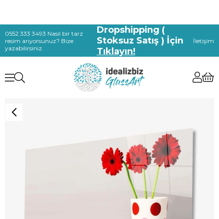
Dropshipping (
0552 333 3493 Nasıl bir tarz
Stoksuz Satış ) İçin
resim arıyorsunuz? Bize
İletişim
yazabilirsiniz.
Tıklayın!