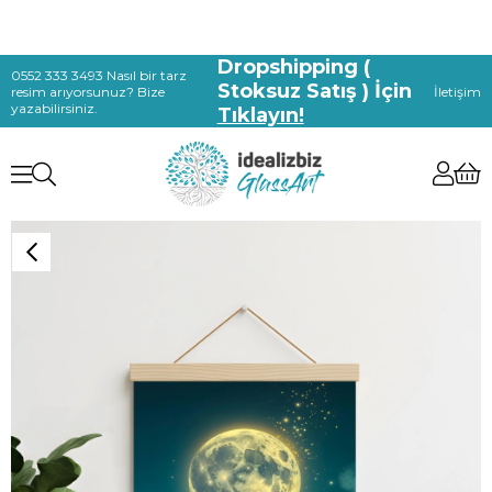
Dropshipping (
0552 333 3493 Nasıl bir tarz
Stoksuz Satış ) İçin
resim arıyorsunuz? Bize
İletişim
yazabilirsiniz.
Tıklayın!