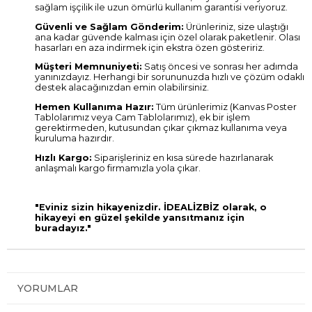
sağlam işçilik ile uzun ömürlü kullanım garantisi veriyoruz.
Güvenli ve Sağlam Gönderim:
Ürünleriniz, size ulaştığı
ana kadar güvende kalması için özel olarak paketlenir. Olası
hasarları en aza indirmek için ekstra özen gösteririz.
Müşteri Memnuniyeti:
Satış öncesi ve sonrası her adımda
yanınızdayız. Herhangi bir sorununuzda hızlı ve çözüm odaklı
destek alacağınızdan emin olabilirsiniz.
Hemen Kullanıma Hazır:
Tüm ürünlerimiz (Kanvas Poster
Tablolarımız veya Cam Tablolarımız), ek bir işlem
gerektirmeden, kutusundan çıkar çıkmaz kullanıma veya
kuruluma hazırdır.
Hızlı Kargo:
Siparişleriniz en kısa sürede hazırlanarak
anlaşmalı kargo firmamızla yola çıkar.
"Eviniz sizin hikayenizdir. İDEALİZBİZ olarak, o
hikayeyi en güzel şekilde yansıtmanız için
buradayız."
YORUMLAR