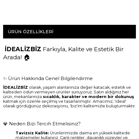
ÜRÜN ÖZELLIKLERI
İDEALİZBİZ
Farkıyla, Kalite ve Estetik Bir
Arada! 🏠
✨ Ürün Hakkında Genel Bilgilendirme
İDEALİZBİZ
olarak, yaşam alanlarınıza değer katacak, estetik ve
kaliteden ödün vermeyen ürünler sunuyoruz. Satın aldığınız her
ürün, mekanlarınıza
sıcaklık, karakter ve modern bir dokunuş
katmak için özenle seçilmiş ve tasarlanmıştır. Amacımız, 'ideal'
olarak gördüğünüz dekorasyonu, 'biz'im kalitemizle buluşturmaktır.
💎 Neden Bizi Tercih Etmelisiniz?
Tavizsiz Kalite:
Ürünlerimizde daima en yüksek kalitede
malzemeler kullanırız. Canlı renkler, dayanıklı yüzeyler ve