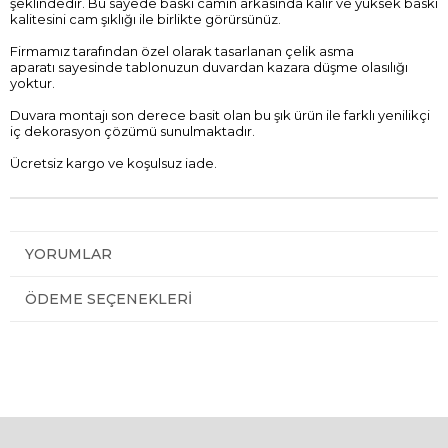
şeklindedir. Bu sayede baskı camın arkasında kalır ve yüksek baskı
kalitesini cam şıklığı ile birlikte görürsünüz.
Firmamız tarafından özel olarak tasarlanan çelik asma
aparatı sayesinde tablonuzun duvardan kazara düşme olasılığı
yoktur.
Duvara montajı son derece basit olan bu şık ürün ile farklı yenilikçi
iç dekorasyon çözümü sunulmaktadır.
Ücretsiz kargo ve koşulsuz iade.
YORUMLAR
ÖDEME SEÇENEKLERI