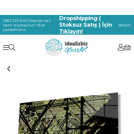
Dropshipping (
0552 333 3493 Nasıl bir tarz
Stoksuz Satış ) İçin
resim arıyorsunuz? Bize
İletişim
yazabilirsiniz.
Tıklayın!