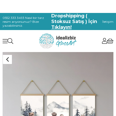
Dropshipping (
0552 333 3493 Nasıl bir tarz
Stoksuz Satış ) İçin
resim arıyorsunuz? Bize
İletişim
yazabilirsiniz.
Tıklayın!