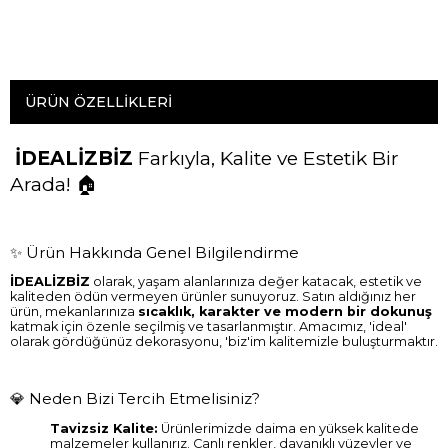
ÜRÜN ÖZELLIKLERI
İDEALİZBİZ
Farkıyla, Kalite ve Estetik Bir
Arada! 🏠
✨ Ürün Hakkında Genel Bilgilendirme
İDEALİZBİZ
olarak, yaşam alanlarınıza değer katacak, estetik ve
kaliteden ödün vermeyen ürünler sunuyoruz. Satın aldığınız her
ürün, mekanlarınıza
sıcaklık, karakter ve modern bir dokunuş
katmak için özenle seçilmiş ve tasarlanmıştır. Amacımız, 'ideal'
olarak gördüğünüz dekorasyonu, 'biz'im kalitemizle buluşturmaktır.
💎 Neden Bizi Tercih Etmelisiniz?
Tavizsiz Kalite:
Ürünlerimizde daima en yüksek kalitede
malzemeler kullanırız. Canlı renkler, dayanıklı yüzeyler ve