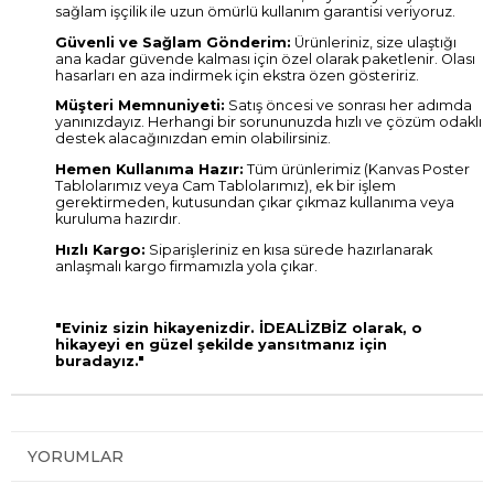
sağlam işçilik ile uzun ömürlü kullanım garantisi veriyoruz.
Güvenli ve Sağlam Gönderim:
Ürünleriniz, size ulaştığı
ana kadar güvende kalması için özel olarak paketlenir. Olası
hasarları en aza indirmek için ekstra özen gösteririz.
Müşteri Memnuniyeti:
Satış öncesi ve sonrası her adımda
yanınızdayız. Herhangi bir sorununuzda hızlı ve çözüm odaklı
destek alacağınızdan emin olabilirsiniz.
Hemen Kullanıma Hazır:
Tüm ürünlerimiz (Kanvas Poster
Tablolarımız veya Cam Tablolarımız), ek bir işlem
gerektirmeden, kutusundan çıkar çıkmaz kullanıma veya
kuruluma hazırdır.
Hızlı Kargo:
Siparişleriniz en kısa sürede hazırlanarak
anlaşmalı kargo firmamızla yola çıkar.
"Eviniz sizin hikayenizdir. İDEALİZBİZ olarak, o
hikayeyi en güzel şekilde yansıtmanız için
buradayız."
YORUMLAR