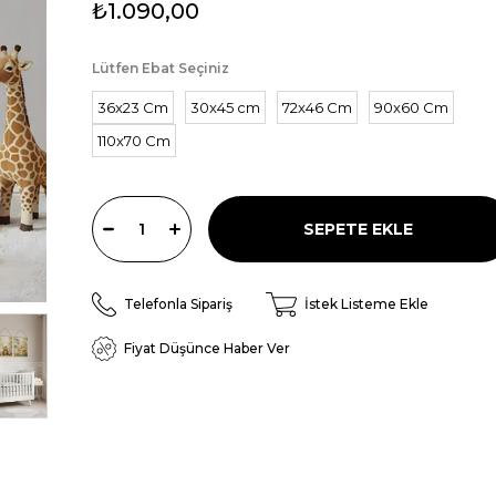
₺1.090,00
Lütfen Ebat Seçiniz
36x23 Cm
30x45 cm
72x46 Cm
90x60 Cm
110x70 Cm
Telefonla Sipariş
İstek Listeme Ekle
Fiyat Düşünce Haber Ver