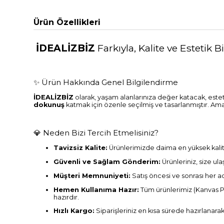
Ürün Özellikleri
İDEALİZBİZ
Farkıyla, Kalite ve Estetik B
✨ Ürün Hakkında Genel Bilgilendirme
İDEALİZBİZ
olarak, yaşam alanlarınıza değer katacak, este
dokunuş
katmak için özenle seçilmiş ve tasarlanmıştır. Ama
💎 Neden Bizi Tercih Etmelisiniz?
Tavizsiz Kalite:
Ürünlerimizde daima en yüksek kalited
Güvenli ve Sağlam Gönderim:
Ürünleriniz, size ul
Müşteri Memnuniyeti:
Satış öncesi ve sonrası her a
Hemen Kullanıma Hazır:
Tüm ürünlerimiz (Kanvas P
hazırdır.
Hızlı Kargo:
Siparişleriniz en kısa sürede hazırlanara