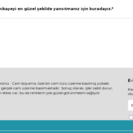
 hikayeyi en güzel şekilde yansıtmanız için buradayız."
E
irsiniz . Cam boyama, özel bir cam türü üzerine basılmış yüksek
r gerçek cam üzerine basılmaktadır. Sonuç olarak, işler sabit durur,
Ka
etkisi var, bu da renklerin çok güzel görünmesini sağlıyor.
ol