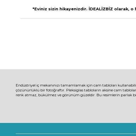
"Eviniz sizin hikayenizdir. İDEALİZBİZ olarak, o
Endüstriyel iç mekanınızı tamamlamak için cam tabloları kullanabil
çözünürlüklü bir fotoğraftır. Pleksiglas tabloların aksine cam tablola
renk atmaz, bükülmez ve görünüm güzeldir. Bu resimlerin parlak bir 