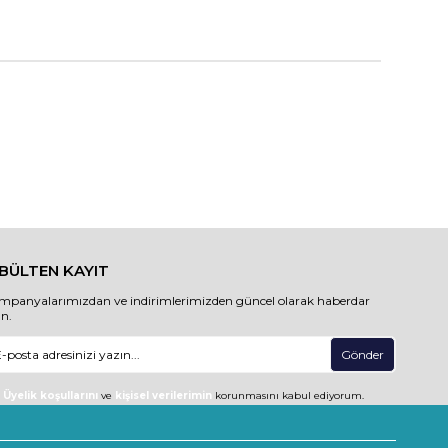
-BÜLTEN KAYIT
mpanyalarımızdan ve indirimlerimizden güncel olarak haberdar
un.
Gönder
Üyelik koşullarını
ve
kişisel verilerimin
korunmasını kabul ediyorum.