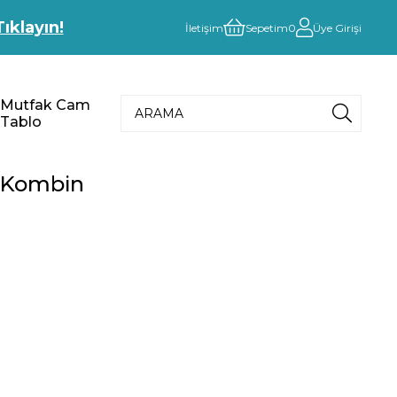
Tıklayın!
İletişim
Sepetim
0
Üye Girişi
Mutfak Cam
Tablo
 Kombin