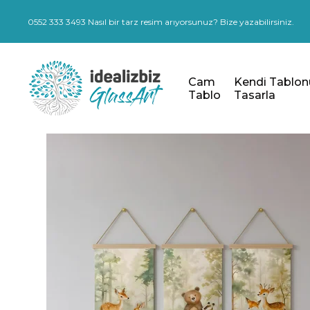
0552 333 3493 Nasıl bir tarz resim arıyorsunuz? Bize yazabilirsiniz.
Cam
Kendi Tablon
Tablo
Tasarla