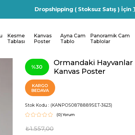
Dropshipping ( Stoksuz Satış ) İçin
u
Kesme
Kanvas
Ayna Cam
Panoramik Cam
Tablası
Poster
Tablo
Tablolar
Ormandaki Hayvanlar
30
Kanvas Poster
KARGO
BEDAVA
Stok Kodu
(KANPOS0878889SET-3623)
(0)
₺1.557,00