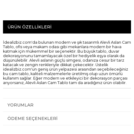
ÜRÜN ÖZELLIKLERI
İdealizbiz.com'da bulunan modern ve şık tasarımlı Alevli Aslan Cam
Tablo, ofis veya makam odası gibi mekanlara modern bir hava
katmak için mükemmel bir seçenektir. Bu büyük tablo, duvar
dekorasyonunu tamamlayacak özel bir hediyelik eşya olarak da
düşünülebilir. Alevli aslanın güçlü simgesi, odanıza cesur bir tarz
katacak ve zengin renkleriyle dikkat çekecektir. Üstelik
idealizbiz.com'un geniş ürün yelpazesi arasından seçebileceğiniz
bu cam tablo, kaliteli malzemelerle üretilmiş olup uzun ömürlü
kullanım sağlar. Eğer modern ve etkileyici bir dekorasyon parçası
arıyorsanız, Alevli Aslan Cam Tablo tam da aradığınız ürün olabilir.
YORUMLAR
ÖDEME SEÇENEKLERI