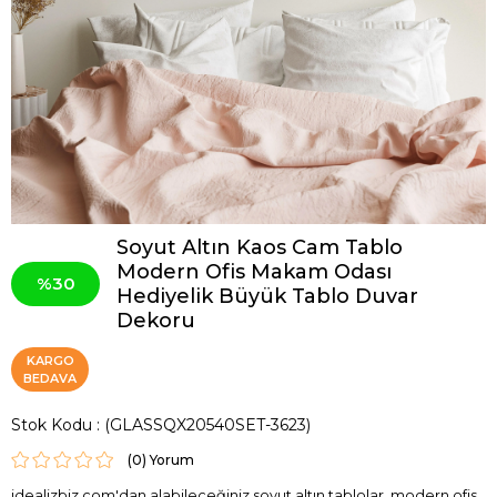
Soyut Altın Kaos Cam Tablo
Modern Ofis Makam Odası
30
Hediyelik Büyük Tablo Duvar
Dekoru
KARGO
BEDAVA
Stok Kodu
(GLASSQX20540SET-3623)
(0)
idealizbiz.com'dan alabileceğiniz soyut altın tablolar, modern ofis