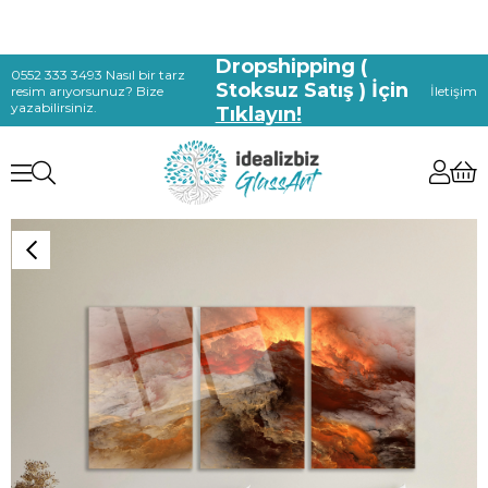
Dropshipping (
0552 333 3493 Nasıl bir tarz
Stoksuz Satış ) İçin
resim arıyorsunuz? Bize
İletişim
yazabilirsiniz.
Tıklayın!