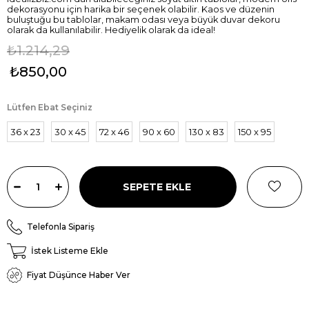
dekorasyonu için harika bir seçenek olabilir. Kaos ve düzenin
buluştuğu bu tablolar, makam odası veya büyük duvar dekoru
olarak da kullanılabilir. Hediyelik olarak da ideal!
₺1.214,29
₺850,00
Lütfen Ebat Seçiniz
36 x 23
30 x 45
72 x 46
90 x 60
130 x 83
150 x 95
Telefonla Sipariş
İstek Listeme Ekle
Fiyat Düşünce Haber Ver