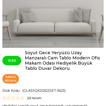
Soyut Gece Yeryüzü Uzay
Manzaralı Cam Tablo Modern Ofis
30
Makam Odası Hediyelik Büyük
Tablo Duvar Dekoru
KARGO
BEDAVA
Stok Kodu
(GLASSQX20522SET-3623)
(0)
idealizbiz.com'da soyut, gece manzaralı, uzay temasıyla