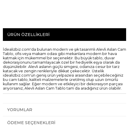
ÜRÜN ÖZELLIKLERI
İdealizbiz.com'da bulunan modern ve şık tasarımlı Alevli Aslan Cam
Tablo, ofis veya makam odası gibi mekanlara modern bir hava
katmak için mükemmel bir seçenektir. Bu büyük tablo, duvar
dekorasyonunu tamamlayacak özel bir hediyelik eşya olarak da
düşünülebilir. Alevli aslanın güçlü simgesi, odanıza cesur bir tarz
katacak ve zengin renkleriyle dikkat çekecektir. Üstelik
idealizbiz.com'un geniş ürün yelpazesi arasından seçebileceğiniz
bu cam tablo, kaliteli malzemelerle üretilmiş olup uzun ömürlü
kullanım sağlar. Eğer modern ve etkileyici bir dekorasyon parçası
arıyorsanız, Alevli Aslan Cam Tablo tam da aradığınız ürün olabilir.
YORUMLAR
ÖDEME SEÇENEKLERI