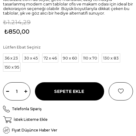
tasarlanmış modern cam tablolar ofis ve makam odası için ideal bir
dekorasyon seçeneği olabilir. Büyük boyutlarıyla dikkat çeken bu
tablolar, şık ve göz alıcı bir hediye alternatifi sunuyor.
₺1.214,29
₺850,00
Lütfen Ebat Seçiniz
36 x 23
30 x 45
72 x 46
90 x 60
110 x 70
130 x 83
150 x 95
Telefonla Sipariş
İstek Listeme Ekle
Fiyat Düşünce Haber Ver