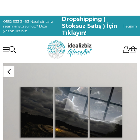
Dropshipping (
0552 333 3493 Nasıl bir tarz
Stoksuz Satış ) İçin
resim arıyorsunuz? Bize
İletişim
yazabilirsiniz.
Tıklayın!