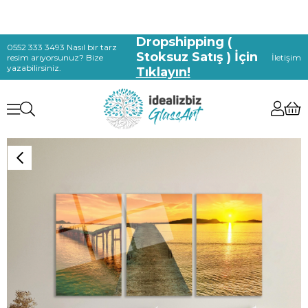
Dropshipping (
0552 333 3493 Nasıl bir tarz
Stoksuz Satış ) İçin
resim arıyorsunuz? Bize
İletişim
yazabilirsiniz.
Tıklayın!