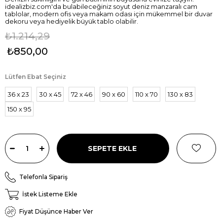
idealizbiz.com'da bulabileceğiniz soyut deniz manzaralı cam
tablolar, modern ofis veya makam odası için mükemmel bir duvar
dekoru veya hediyelik büyük tablo olabilir.
₺1.214,29
₺850,00
Lütfen Ebat Seçiniz
36 x 23
30 x 45
72 x 46
90 x 60
110 x 70
130 x 83
150 x 95
Telefonla Sipariş
İstek Listeme Ekle
Fiyat Düşünce Haber Ver