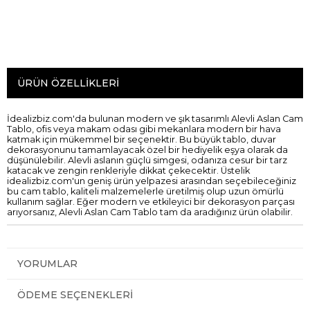
ÜRÜN ÖZELLIKLERI
İdealizbiz.com'da bulunan modern ve şık tasarımlı Alevli Aslan Cam
Tablo, ofis veya makam odası gibi mekanlara modern bir hava
katmak için mükemmel bir seçenektir. Bu büyük tablo, duvar
dekorasyonunu tamamlayacak özel bir hediyelik eşya olarak da
düşünülebilir. Alevli aslanın güçlü simgesi, odanıza cesur bir tarz
katacak ve zengin renkleriyle dikkat çekecektir. Üstelik
idealizbiz.com'un geniş ürün yelpazesi arasından seçebileceğiniz
bu cam tablo, kaliteli malzemelerle üretilmiş olup uzun ömürlü
kullanım sağlar. Eğer modern ve etkileyici bir dekorasyon parçası
arıyorsanız, Alevli Aslan Cam Tablo tam da aradığınız ürün olabilir.
YORUMLAR
ÖDEME SEÇENEKLERI