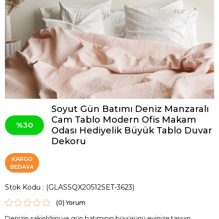
Soyut Gün Batımı Deniz Manzaralı
Cam Tablo Modern Ofis Makam
30
Odası Hediyelik Büyük Tablo Duvar
Dekoru
KARGO
BEDAVA
Stok Kodu
(GLASSQX20512SET-3623)
(0)
Denizin sakinliğini ve gün batımının büyüsünü evinize taşıyın.