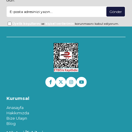
olun.
Gönder
Üyelik koşullarını
ve
kişisel verilerimin
korunmasını kabul ediyorum.
Kurumsal
Anasayfa
Hakkımızda
Bize Ulaşın
Blog