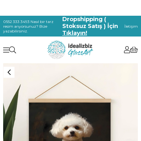
Dropshipping (
0552 333 3493 Nasıl bir tarz
Stoksuz Satış ) İçin
resim arıyorsunuz? Bize
İletişim
yazabilirsiniz.
Tıklayın!