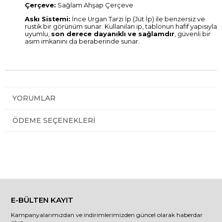
Çerçeve:
Sağlam Ahşap Çerçeve
Askı Sistemi:
İnce Urgan Tarzı İp (Jüt İp) ile benzersiz ve
rustik bir görünüm sunar. Kullanılan ip, tablonun hafif yapısıyla
uyumlu,
son derece dayanıklı ve sağlamdır
, güvenli bir
asım imkanını da beraberinde sunar.
YORUMLAR
ÖDEME SEÇENEKLERI
E-BÜLTEN KAYIT
Kampanyalarımızdan ve indirimlerimizden güncel olarak haberdar