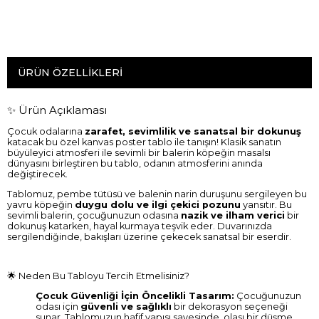
ÜRÜN ÖZELLIKLERI
✨ Ürün Açıklaması
Çocuk odalarına
zarafet, sevimlilik ve sanatsal bir dokunuş
katacak bu özel kanvas poster tablo ile tanışın! Klasik sanatın
büyüleyici atmosferi ile sevimli bir balerin köpeğin masalsı
dünyasını birleştiren bu tablo, odanın atmosferini anında
değiştirecek.
Tablomuz, pembe tütüsü ve balenin narin duruşunu sergileyen bu
yavru köpeğin
duygu dolu ve ilgi çekici pozunu
yansıtır. Bu
sevimli balerin, çocuğunuzun odasına
nazik ve ilham verici
bir
dokunuş katarken, hayal kurmaya teşvik eder. Duvarınızda
sergilendiğinde, bakışları üzerine çekecek sanatsal bir eserdir.
🌟 Neden Bu Tabloyu Tercih Etmelisiniz?
Çocuk Güvenliği İçin Öncelikli Tasarım:
Çocuğunuzun
odası için
güvenli ve sağlıklı
bir dekorasyon seçeneği
sunar. Tablomuzun hafif yapısı sayesinde, olası bir düşme