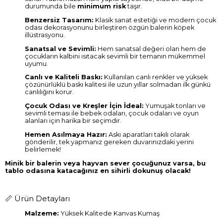
durumunda bile
minimum risk
taşır.
Benzersiz Tasarım:
Klasik sanat estetiği ve modern çocuk
odası dekorasyonunu birleştiren özgün balerin köpek
illüstrasyonu.
Sanatsal ve Sevimli:
Hem sanatsal değeri olan hem de
çocukların kalbini ısıtacak sevimli bir temanın mükemmel
uyumu.
Canlı ve Kaliteli Baskı:
Kullanılan canlı renkler ve yüksek
çözünürlüklü baskı kalitesi ile uzun yıllar solmadan ilk günkü
canlılığını korur.
Çocuk Odası ve Kreşler İçin İdeal:
Yumuşak tonları ve
sevimli teması ile bebek odaları, çocuk odaları ve oyun
alanları için harika bir seçimdir.
Hemen Asılmaya Hazır:
Askı aparatları takılı olarak
gönderilir, tek yapmanız gereken duvarınızdaki yerini
belirlemek!
Minik bir balerin veya hayvan sever çocuğunuz varsa, bu
tablo odasına katacağınız en sihirli dokunuş olacak!
📏 Ürün Detayları
Malzeme:
Yüksek Kalitede Kanvas Kumaş