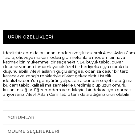
ÜRÜN ÖZELLIKLERI
İdealizbiz.com'da bulunan modern ve şık tasarımlı Alevli Aslan Cam
Tablo, ofis veya makam odası gibi mekanlara modern bir hava
katmak için mükemmel bir seçenektir. Bu büyük tablo, duvar
dekorasyonunu tamamlayacak özel bir hediyelik eşya olarak da
düşünülebilir. Alevli aslanın güçlü simgesi, odanıza cesur bir tarz
katacak ve zengin renkleriyle dikkat çekecektir. Üstelik
idealizbiz.com'un geniş ürün yelpazesi arasından seçebileceğiniz
bu cam tablo, kaliteli malzemelerle üretilmiş olup uzun ömürlü
kullanım sağlar. Eğer modern ve etkileyici bir dekorasyon parçası
arıyorsanız, Alevli Aslan Cam Tablo tam da aradığınız ürün olabilir.
YORUMLAR
ÖDEME SEÇENEKLERI