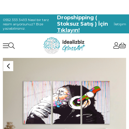
Dropshipping (
0552 333 3493 Nasıl bir tarz
Stoksuz Satış ) İçin
resim arıyorsunuz? Bize
İletişim
yazabilirsiniz.
Tıklayın!