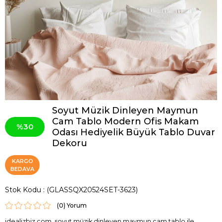
Soyut Müzik Dinleyen Maymun
Cam Tablo Modern Ofis Makam
30
Odası Hediyelik Büyük Tablo Duvar
Dekoru
KARGO
BEDAVA
Stok Kodu
(GLASSQX20524SET-3623)
(0)
idealizbiz.com, soyut müzik dinleyen maymun cam tablo ile