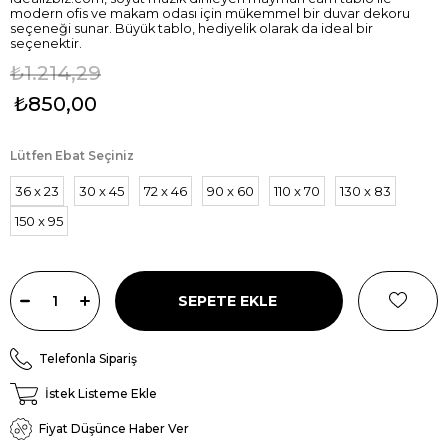
modern ofis ve makam odası için mükemmel bir duvar dekoru
seçeneği sunar. Büyük tablo, hediyelik olarak da ideal bir
seçenektir.
₺1.214,29
₺850,00
Lütfen Ebat Seçiniz
36 x 23
30 x 45
72 x 46
90 x 60
110 x 70
130 x 83
150 x 95
Telefonla Sipariş
İstek Listeme Ekle
Fiyat Düşünce Haber Ver